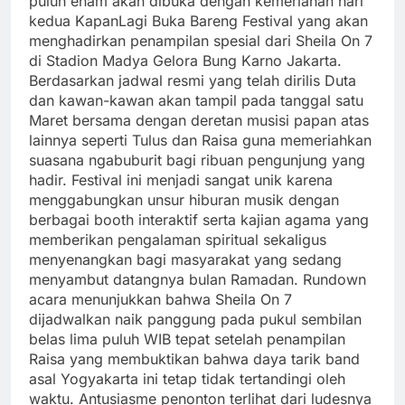
puluh enam akan dibuka dengan kemeriahan hari
kedua KapanLagi Buka Bareng Festival yang akan
menghadirkan penampilan spesial dari Sheila On 7
di Stadion Madya Gelora Bung Karno Jakarta.
Berdasarkan jadwal resmi yang telah dirilis Duta
dan kawan-kawan akan tampil pada tanggal satu
Maret bersama dengan deretan musisi papan atas
lainnya seperti Tulus dan Raisa guna memeriahkan
suasana ngabuburit bagi ribuan pengunjung yang
hadir. Festival ini menjadi sangat unik karena
menggabungkan unsur hiburan musik dengan
berbagai booth interaktif serta kajian agama yang
memberikan pengalaman spiritual sekaligus
menyenangkan bagi masyarakat yang sedang
menyambut datangnya bulan Ramadan. Rundown
acara menunjukkan bahwa Sheila On 7
dijadwalkan naik panggung pada pukul sembilan
belas lima puluh WIB tepat setelah penampilan
Raisa yang membuktikan bahwa daya tarik band
asal Yogyakarta ini tetap tidak tertandingi oleh
waktu. Antusiasme penonton terlihat dari ludesnya