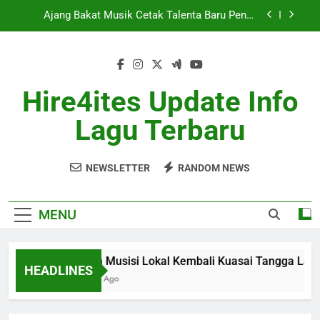
Skip
Berita Musik Hits dengan Update Lagu Viral
to
Terbaru
content
Industri Musik Global Semakin Kompetitif Mei
2026
Album Musisi Lokal Kembali Kuasai Tangga Lagu
Hire4ites Update Info
Ajang Bakat Musik Cetak Talenta Baru Penuh
Lagu Terbaru
Potensi
Berita Musik Hits dengan Update Lagu Viral
Terbaru
NEWSLETTER
RANDOM NEWS
Industri Musik Global Semakin Kompetitif Mei
2026
MENU
Album Musisi Lokal Kembali Kuasai Tangga Lagu
HEADLINES
1 Month Ago