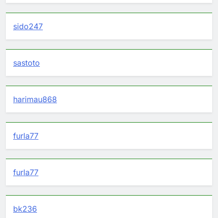
sido247
sastoto
harimau868
furla77
furla77
bk236