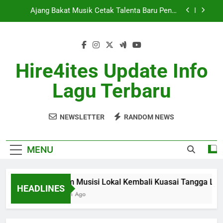
Skip
Potensi
to
Berita Musik Hits dengan Update Lagu Viral
Terbaru
content
Industri Musik Global Semakin Kompetitif Mei
2026
Hire4ites Update Info
Album Musisi Lokal Kembali Kuasai Tangga Lagu
Lagu Terbaru
Ajang Bakat Musik Cetak Talenta Baru Penuh
Potensi
Berita Musik Hits dengan Update Lagu Viral
Terbaru
NEWSLETTER
RANDOM NEWS
Industri Musik Global Semakin Kompetitif Mei
2026
MENU
Album Musisi Lokal Kembali Kuasai Tangga Lagu
HEADLINES
1 Month Ago