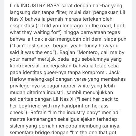
Lirik INDUSTRY BABY sarat dengan bar-bar yang
langsung dan tanpa filter, mulai dari pengakuan Lil
Nas X bahwa ia pernah merasa tertekan oleh
ekspektasi (“I told you long ago on the road, I got
what they waiting for”) hingga pernyataan tegas
bahwa ia tidak akan mengubah diri demi siapa pun
(“I ain’t lost since I began, yeah, funny how you
said it was the end”). Bagian “Montero, call me by
your name” merujuk pada lagu sebelumnya yang
kontroversial, menegaskan bahwa ia tetap setia
pada identitas queer-nya tanpa kompromi. Jack
Harlow melengkapi dengan verse yang membahas
privilege-nya sebagai rapper white yang lebih
mudah diterima industri, sambil menunjukkan
solidaritas dengan Lil Nas X (“I sent her back to
her boyfriend with my handprint on her ass
cheek”). Refrain “I’m the industry baby” menjadi
mantra kemenangan sekaligus ejekan terhadap
sistem yang pernah mencoba membungkamnya,
sementara bridge dengan “I’m the one that got