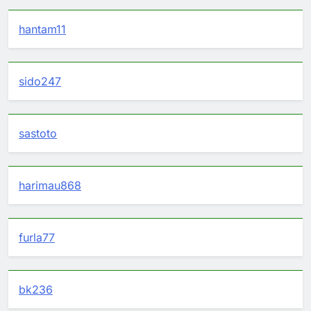
hantam11
sido247
sastoto
harimau868
furla77
bk236