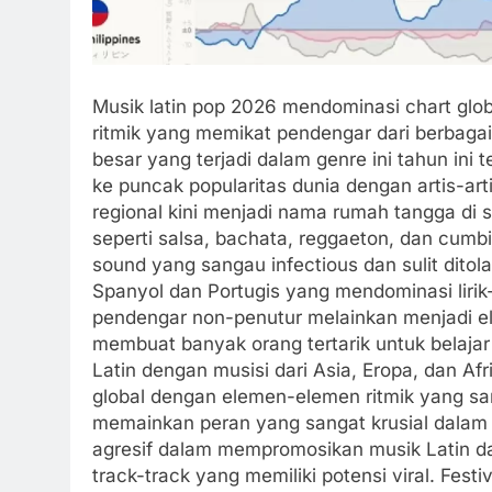
Musik latin pop 2026 mendominasi chart glob
ritmik yang memikat pendengar dari berbaga
besar yang terjadi dalam genre ini tahun ini
ke puncak popularitas dunia dengan artis-ar
regional kini menjadi nama rumah tangga di 
seperti salsa, bachata, reggaeton, dan cum
sound yang sangau infectious dan sulit dito
Spanyol dan Portugis yang mendominasi lirik-l
pendengar non-penutur melainkan menjadi e
membuat banyak orang tertarik untuk belajar 
Latin dengan musisi dari Asia, Eropa, dan Af
global dengan elemen-elemen ritmik yang san
memainkan peran yang sangat krusial dalam p
agresif dalam mempromosikan musik Latin da
track-track yang memiliki potensi viral. Festi