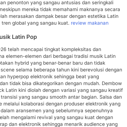
gan penonton yang sangau antusias dan seringkali
ya meskipun mereka tidak memahami maknanya secara
a telah merasakan dampak besar dengan estetika Latin
i tren global yang sangau kuat.
review makanan
usik Latin Pop
026 telah mencapai tingkat kompleksitas dan
a elemen-elemen dari berbagai tradisi musik Latin
takan hybrid yang benar-benar baru dan tidak
scene selama beberapa tahun kini berevolusi dengan
kan hyperpop elektronik sehingga beat yang
k dan tidak bisa dikategorikan dengan mudah. Dembow
k Latin kini diolah dengan variasi yang sangau kreatif
ransisi yang sangau smooth antar bagian. Salsa dan
e melalui kolaborasi dengan produser elektronik yang
 dalam aransemen yang sebelumnya sepenuhnya
 telah mengalami revival yang sangau kuat dengan
ap dan elektronik sehingga menarik audience yang