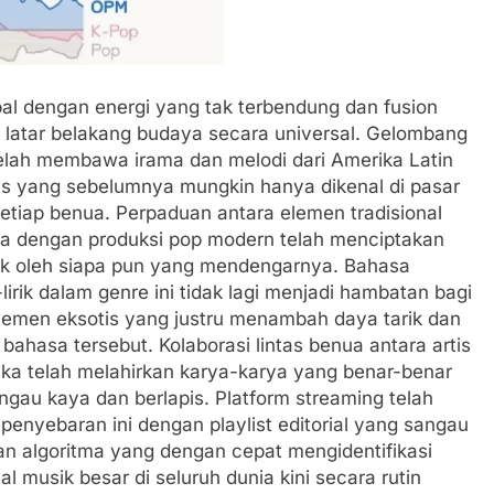
al dengan energi yang tak terbendung dan fusion
i latar belakang budaya secara universal. Gelombang
 telah membawa irama dan melodi dari Amerika Latin
tis yang sebelumnya mungkin hanya dikenal di pasar
setiap benua. Perpaduan antara elemen tradisional
bia dengan produksi pop modern telah menciptakan
lak oleh siapa pun yang mendengarnya. Bahasa
irik dalam genre ini tidak lagi menjadi hambatan bagi
lemen eksotis yang justru menambah daya tarik dan
bahasa tersebut. Kolaborasi lintas benua antara artis
rika telah melahirkan karya-karya yang benar-benar
gau kaya dan berlapis. Platform streaming telah
enyebaran ini dengan playlist editorial yang sangau
n algoritma yang dengan cepat mengidentifikasi
val musik besar di seluruh dunia kini secara rutin