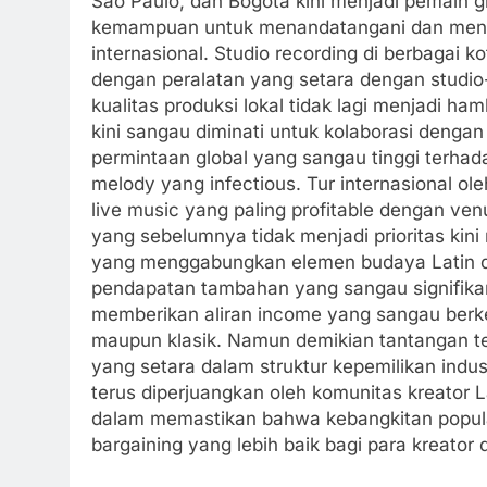
Sao Paulo, dan Bogota kini menjadi pemain 
kemampuan untuk menandatangani dan meng
internasional. Studio recording di berbagai 
dengan peralatan yang setara dengan studio-
kualitas produksi lokal tidak lagi menjadi h
kini sangau diminati untuk kolaborasi dengan
permintaan global yang sangau tinggi terha
melody yang infectious. Tur internasional ole
live music yang paling profitable dengan ve
yang sebelumnya tidak menjadi prioritas kin
yang menggabungkan elemen budaya Latin de
pendapatan tambahan yang sangau signifikan.
memberikan aliran income yang sangau berkel
maupun klasik. Namun demikian tantangan terk
yang setara dalam struktur kepemilikan indus
terus diperjuangkan oleh komunitas kreator L
dalam memastikan bahwa kebangkitan popular
bargaining yang lebih baik bagi para kreator 