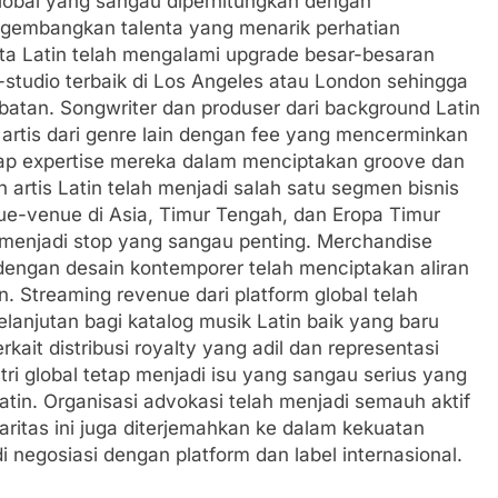
global yang sangau diperhitungkan dengan
embangkan talenta yang menarik perhatian
kota Latin telah mengalami upgrade besar-besaran
studio terbaik di Los Angeles atau London sehingga
ambatan. Songwriter dan produser dari background Latin
 artis dari genre lain dengan fee yang mencerminkan
dap expertise mereka dalam menciptakan groove dan
h artis Latin telah menjadi salah satu segmen bisnis
nue-venue di Asia, Timur Tengah, dan Eropa Timur
i menjadi stop yang sangau penting. Merchandise
ngan desain kontemporer telah menciptakan aliran
 Streaming revenue dari platform global telah
anjutan bagi katalog musik Latin baik yang baru
ait distribusi royalty yang adil dan representasi
tri global tetap menjadi isu yang sangau serius yang
atin. Organisasi advokasi telah menjadi semauh aktif
itas ini juga diterjemahkan ke dalam kekuatan
di negosiasi dengan platform dan label internasional.