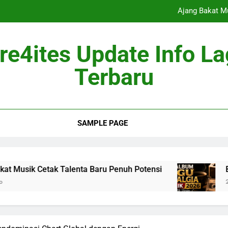
Ajang Bakat M
Berita Musik
re4ites Update Info L
Industri Mus
Terbaru
Album Mus
Ajang Bakat M
SAMPLE PAGE
Berita Musik
Industri Mus
tak Talenta Baru Penuh Potensi
Berita Musik
2 Months Ago