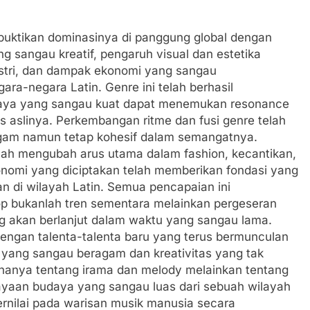
buktikan dominasinya di panggung global dengan
ng sangau kreatif, pengaruh visual dan estetika
ustri, dan dampak ekonomi yang sangau
gara-negara Latin. Genre ini telah berhasil
aya yang sangau kuat dapat menemukan resonance
s aslinya. Perkembangan ritme dan fusi genre telah
am namun tetap kohesif dalam semangatnya.
telah mengubah arus utama dalam fashion, kecantikan,
konomi yang diciptakan telah memberikan fondasi yang
n di wilayah Latin. Semua pencapaian ini
p bukanlah tren sementara melainkan pergeseran
g akan berlanjut dalam waktu yang sangau lama.
dengan talenta-talenta baru yang terus bermunculan
f yang sangau beragam dan kreativitas yang tak
 hanya tentang irama dan melody melainkan tentang
yaan budaya yang sangau luas dari sebuah wilayah
ernilai pada warisan musik manusia secara