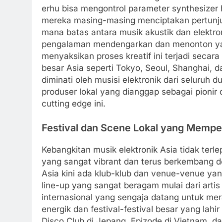
erhu bisa mengontrol parameter synthesizer
mereka masing-masing menciptakan pertunjuk
mana batas antara musik akustik dan elektro
pengalaman mendengarkan dan menonton ya
menyaksikan proses kreatif ini terjadi secar
besar Asia seperti Tokyo, Seoul, Shanghai, d
diminati oleh musisi elektronik dari seluruh 
produser lokal yang dianggap sebagai pionir 
cutting edge ini.
Festival dan Scene Lokal yang Memper
Kebangkitan musik elektronik Asia tidak terl
yang sangat vibrant dan terus berkembang de
Asia kini ada klub-klub dan venue-venue ya
line-up yang sangat beragam mulai dari arti
internasional yang sengaja datang untuk me
energik dan festival-festival besar yang lahir
Disco Club di Jepang, Epizode di Vietnam, da