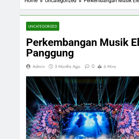
Home
Uncategorized
Perkembangan Musik Ele
UNCATEGORIZED
Perkembangan Musik El
Panggung
0
Admin
3 Months Ago
6 Mins