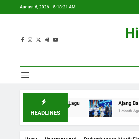
Skip
August 6, 2026
5:18:22 AM
to
content
Hi
li Kuasai Tangga Lagu
Ajang Bakat Musik Cet
1 Month Ago
HEADLINES