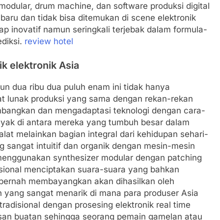
modular, drum machine, dan software produksi digital
aru dan tidak bisa ditemukan di scene elektronik
p inovatif namun seringkali terjebak dalam formula-
diksi.
review hotel
k elektronik Asia
un dua ribu dua puluh enam ini tidak hanya
t lunak produksi yang sama dengan rekan-rekan
embangkan dan mengadaptasi teknologi dengan cara-
anyak di antara mereka yang tumbuh besar dalam
lat melainkan bagian integral dari kehidupan sehari-
 sangat intuitif dan organik dengan mesin-mesin
a menggunakan synthesizer modular dengan patching
nsional menciptakan suara-suara yang bahkan
k pernah membayangkan akan dihasilkan oleh
en yang sangat menarik di mana para produser Asia
adisional dengan prosesing elektronik real time
asan buatan sehingga seorang pemain gamelan atau