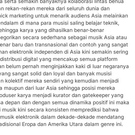
ya serta semakin banyaknya kolaborasi lintas benua
an rekan-rekan mereka dari seluruh dunia dan
mick marketing untuk menarik audiens Asia melainkan
ndalam di mana para musisi saling belajar teknik,
 sehingga karya yang dihasilkan benar-benar
ategorikan secara sederhana sebagai musik Asia atau
enar baru dan transnasional dan contoh yang sangat
an elektronik independen di Asia kini semakin sering
 distribusi digital yang mencakup semua platform
n belum pernah menginjakkan kaki di luar negaranya
yang sangat solid dan loyal dan banyak musisi
dan kolektif mereka sendiri yang kemudian menjadi
ia maupun dari luar Asia sehingga posisi mereka
produser karya menjadi kurator dan gatekeeper yang
sa depan dan dengan semua dinamika positif ini maka
ri musik kini secara konsisten memprediksi bahwa
k musik elektronik dalam dekade-dekade mendatang
disional Eropa dan Amerika Utara dalam genre ini.