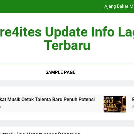
Ajang Bakat M
Berita Musik
re4ites Update Info L
Industri Mus
Terbaru
Album Mus
Ajang Bakat M
SAMPLE PAGE
Berita Musik
Industri Mus
ak Talenta Baru Penuh Potensi
Berita Musik 
2 Months Ago