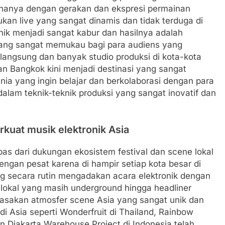
 hanya dengan gerakan dan ekspresi permainan
an live yang sangat dinamis dan tidak terduga di
nik menjadi sangat kabur dan hasilnya adalah
ng sangat memukau bagi para audiens yang
a langsung dan banyak studio produksi di kota-kota
an Bangkok kini menjadi destinasi yang sangat
dunia yang ingin belajar dan berkolaborasi dengan para
dalam teknik-teknik produksi yang sangat inovatif dan
kuat musik elektronik Asia
epas dari dukungan ekosistem festival dan scene lokal
ngan pesat karena di hampir setiap kota besar di
ng secara rutin mengadakan acara elektronik dengan
s lokal yang masih underground hingga headliner
rasakan atmosfer scene Asia yang sangat unik dan
 di Asia seperti Wonderfruit di Thailand, Rainbow
n Djakarta Warehouse Project di Indonesia telah