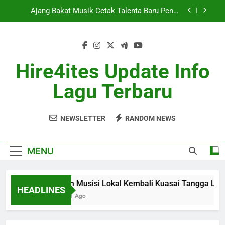
Skip
Potensi
to
Berita Musik Hits dengan Update Lagu Viral
content
Terbaru
Industri Musik Global Semakin Kompetitif Mei
2026
Hire4ites Update Info
Album Musisi Lokal Kembali Kuasai Tangga Lagu
Lagu Terbaru
Ajang Bakat Musik Cetak Talenta Baru Penuh
Potensi
Berita Musik Hits dengan Update Lagu Viral
Terbaru
NEWSLETTER
RANDOM NEWS
Industri Musik Global Semakin Kompetitif Mei
2026
MENU
Album Musisi Lokal Kembali Kuasai Tangga Lagu
HEADLINES
1 Month Ago