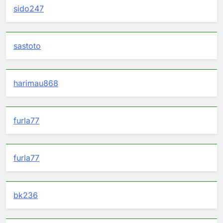
sido247
sastoto
harimau868
furla77
furla77
bk236