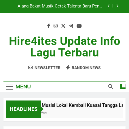
Skip
Berita Musik Hits dengan Update Lagu Viral
to
Terbaru
content
Industri Musik Global Semakin Kompetitif Mei
2026
Album Musisi Lokal Kembali Kuasai Tangga Lagu
Hire4ites Update Info
Ajang Bakat Musik Cetak Talenta Baru Penuh
Lagu Terbaru
Potensi
Berita Musik Hits dengan Update Lagu Viral
Terbaru
NEWSLETTER
RANDOM NEWS
Industri Musik Global Semakin Kompetitif Mei
2026
MENU
Album Musisi Lokal Kembali Kuasai Tangga Lagu
HEADLINES
1 Month Ago