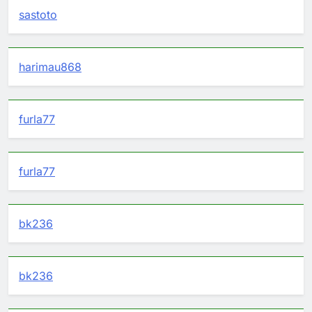
sastoto
harimau868
furla77
furla77
bk236
bk236