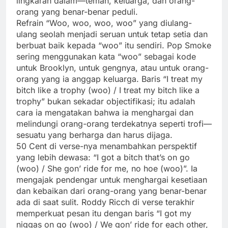
lingkaran dalam—teman, keluarga, dan orang-
orang yang benar-benar peduli.
Refrain “Woo, woo, woo, woo” yang diulang-
ulang seolah menjadi seruan untuk tetap setia dan
berbuat baik kepada “woo” itu sendiri. Pop Smoke
sering menggunakan kata “woo” sebagai kode
untuk Brooklyn, untuk gengnya, atau untuk orang-
orang yang ia anggap keluarga. Baris “I treat my
bitch like a trophy (woo) / I treat my bitch like a
trophy” bukan sekadar objectifikasi; itu adalah
cara ia mengatakan bahwa ia menghargai dan
melindungi orang-orang terdekatnya seperti trofi—
sesuatu yang berharga dan harus dijaga.
50 Cent di verse-nya menambahkan perspektif
yang lebih dewasa: “I got a bitch that’s on go
(woo) / She gon’ ride for me, no hoe (woo)”. Ia
mengajak pendengar untuk menghargai kesetiaan
dan kebaikan dari orang-orang yang benar-benar
ada di saat sulit. Roddy Ricch di verse terakhir
memperkuat pesan itu dengan baris “I got my
niggas on go (woo) / We gon’ ride for each other,