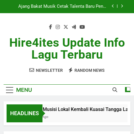
Skip
Berita Musik Hits dengan Update Lagu Viral
to
Terbaru
content
Industri Musik Global Semakin Kompetitif Mei
2026
Album Musisi Lokal Kembali Kuasai Tangga Lagu
Hire4ites Update Info
Ajang Bakat Musik Cetak Talenta Baru Penuh
Lagu Terbaru
Potensi
Berita Musik Hits dengan Update Lagu Viral
Terbaru
NEWSLETTER
RANDOM NEWS
Industri Musik Global Semakin Kompetitif Mei
2026
MENU
Album Musisi Lokal Kembali Kuasai Tangga Lagu
HEADLINES
1 Month Ago