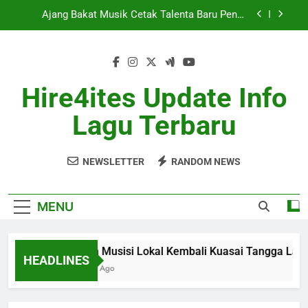
Skip
Berita Musik Hits dengan Update Lagu Viral
to
Terbaru
content
Industri Musik Global Semakin Kompetitif Mei
2026
Album Musisi Lokal Kembali Kuasai Tangga Lagu
Hire4ites Update Info
Ajang Bakat Musik Cetak Talenta Baru Penuh
Lagu Terbaru
Potensi
Berita Musik Hits dengan Update Lagu Viral
Terbaru
NEWSLETTER
RANDOM NEWS
Industri Musik Global Semakin Kompetitif Mei
2026
MENU
Album Musisi Lokal Kembali Kuasai Tangga Lagu
HEADLINES
1 Month Ago