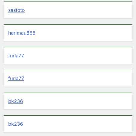
sastoto
harimau868
furla77
furla77
bk236
bk236