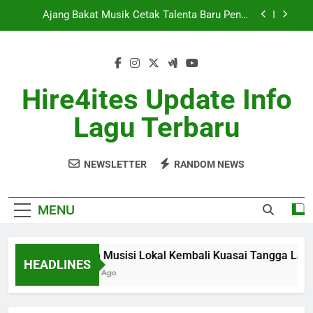
Skip
Berita Musik Hits dengan Update Lagu Viral
to
Terbaru
content
Industri Musik Global Semakin Kompetitif Mei
2026
Album Musisi Lokal Kembali Kuasai Tangga Lagu
Hire4ites Update Info
Ajang Bakat Musik Cetak Talenta Baru Penuh
Lagu Terbaru
Potensi
Berita Musik Hits dengan Update Lagu Viral
Terbaru
NEWSLETTER
RANDOM NEWS
Industri Musik Global Semakin Kompetitif Mei
2026
MENU
Album Musisi Lokal Kembali Kuasai Tangga Lagu
HEADLINES
1 Month Ago