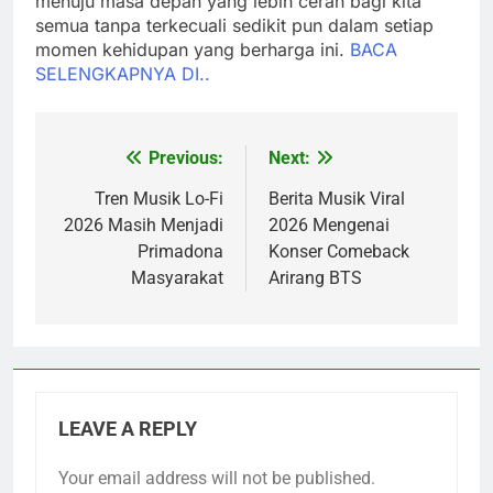
menuju masa depan yang lebih cerah bagi kita
semua tanpa terkecuali sedikit pun dalam setiap
momen kehidupan yang berharga ini.
BACA
SELENGKAPNYA DI..
Previous:
Next:
Post
navigation
Tren Musik Lo-Fi
Berita Musik Viral
2026 Masih Menjadi
2026 Mengenai
Primadona
Konser Comeback
Masyarakat
Arirang BTS
LEAVE A REPLY
Your email address will not be published.