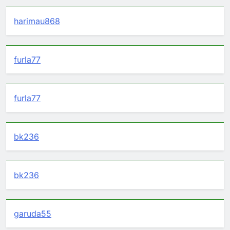
harimau868
furla77
furla77
bk236
bk236
garuda55