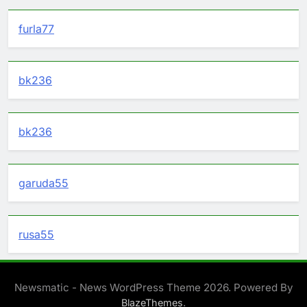
furla77
bk236
bk236
garuda55
rusa55
Newsmatic - News WordPress Theme 2026. Powered By
.
BlazeThemes