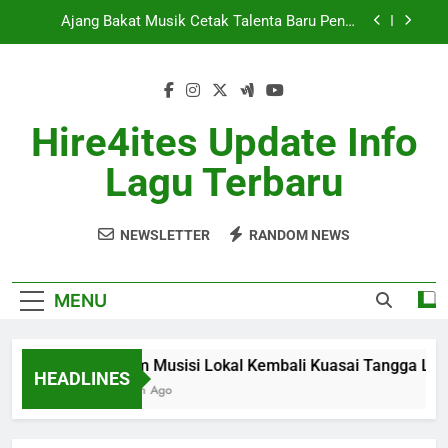
Skip
Potensi
to
Berita Musik Hits dengan Update Lagu Viral
content
Terbaru
Industri Musik Global Semakin Kompetitif Mei
2026
Hire4ites Update Info
Album Musisi Lokal Kembali Kuasai Tangga Lagu
Lagu Terbaru
Ajang Bakat Musik Cetak Talenta Baru Penuh
Potensi
Berita Musik Hits dengan Update Lagu Viral
Terbaru
NEWSLETTER
RANDOM NEWS
Industri Musik Global Semakin Kompetitif Mei
2026
MENU
Album Musisi Lokal Kembali Kuasai Tangga Lagu
HEADLINES
1 Month Ago