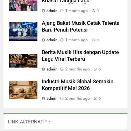
Kuasai Tangga Lagu
admin
1 month ago
0
Ajang Bakat Musik Cetak Talenta
Baru Penuh Potensi
admin
1 month ago
0
Berita Musik Hits dengan Update
Lagu Viral Terbaru
admin
2 months ago
0
Industri Musik Global Semakin
Kompetitif Mei 2026
admin
2 months ago
0
LINK ALTERNATIF :