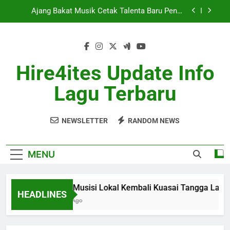
Skip
Berita Musik Hits dengan Update Lagu Viral
to
Terbaru
content
Industri Musik Global Semakin Kompetitif Mei
2026
Album Musisi Lokal Kembali Kuasai Tangga Lagu
Hire4ites Update Info
Ajang Bakat Musik Cetak Talenta Baru Penuh
Lagu Terbaru
Potensi
Berita Musik Hits dengan Update Lagu Viral
Terbaru
NEWSLETTER
RANDOM NEWS
Industri Musik Global Semakin Kompetitif Mei
2026
MENU
Album Musisi Lokal Kembali Kuasai Tangga Lagu
HEADLINES
1 Month Ago