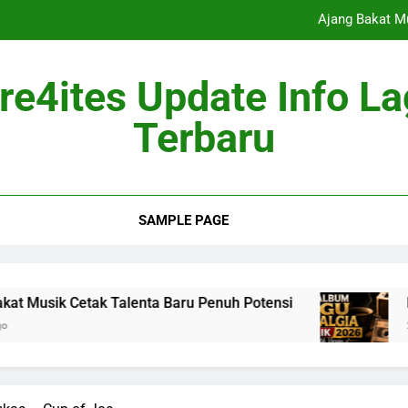
Ajang Bakat M
Berita Musik
re4ites Update Info L
Industri Mus
Terbaru
Album Mus
Ajang Bakat M
SAMPLE PAGE
Berita Musik
Industri Mus
tak Talenta Baru Penuh Potensi
Berita Musik
2 Months Ago