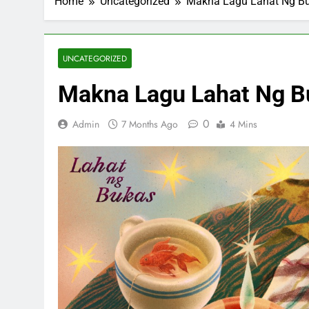
Home
Uncategorized
Makna Lagu Lahat Ng Bu
UNCATEGORIZED
Makna Lagu Lahat Ng B
0
Admin
7 Months Ago
4 Mins