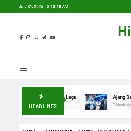
Skip
July 31, 2026
8:18:19 AM
to
content
Hi
ali Kuasai Tangga Lagu
Ajang Bakat Musik Ce
1 Month Ago
HEADLINES