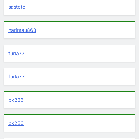
sastoto
harimau868
furla77
furla77
bk236
bk236