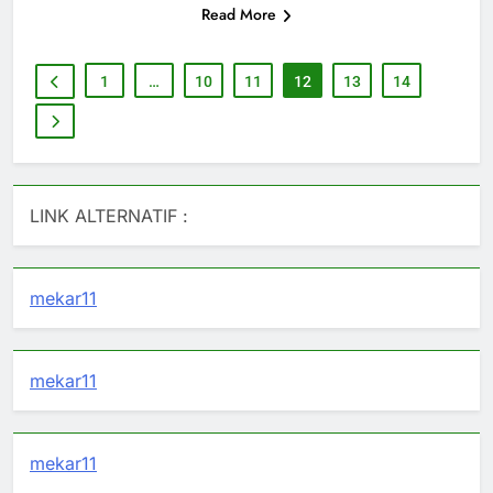
Read More
1
…
10
11
12
13
14
LINK ALTERNATIF :
mekar11
mekar11
mekar11