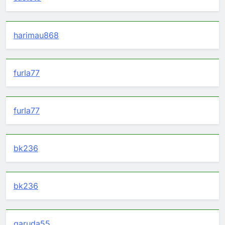
harimau868
furla77
furla77
bk236
bk236
garuda55