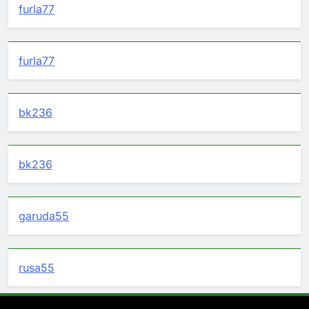
furla77
furla77
bk236
bk236
garuda55
rusa55