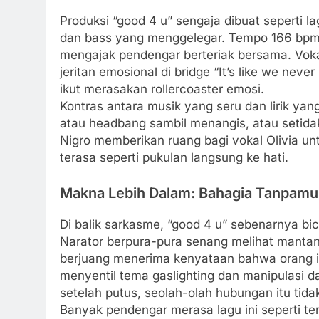
Produksi “good 4 u” sengaja dibuat seperti l
dan bass yang menggelegar. Tempo 166 bpm m
mengajak pendengar berteriak bersama. Vokal 
jeritan emosional di bridge “It’s like we n
ikut merasakan rollercoaster emosi.
Kontras antara musik yang seru dan lirik yan
atau headbang sambil menangis, atau setidak
Nigro memberikan ruang bagi vokal Olivia unt
terasa seperti pukulan langsung ke hati.
Makna Lebih Dalam: Bahagia Tanpamu
Di balik sarkasme, “good 4 u” sebenarnya bi
Narator berpura-pura senang melihat mantan
berjuang menerima kenyataan bahwa orang i
menyentil tema gaslighting dan manipulasi 
setelah putus, seolah-olah hubungan itu tida
Banyak pendengar merasa lagu ini seperti ter