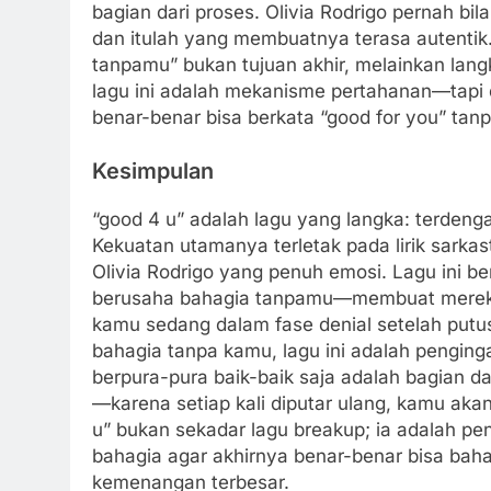
bagian dari proses. Olivia Rodrigo pernah bil
dan itulah yang membuatnya terasa autenti
tanpamu” bukan tujuan akhir, melainkan lan
lagu ini adalah mekanisme pertahanan—tapi d
benar-benar bisa berkata “good for you” tanp
Kesimpulan
“good 4 u” adalah lagu yang langka: terdeng
Kekuatan utamanya terletak pada lirik sarkast
Olivia Rodrigo yang penuh emosi. Lagu ini b
berusaha bahagia tanpamu—membuat mereka 
kamu sedang dalam fase denial setelah putu
bahagia tanpa kamu, lagu ini adalah penging
berpura-pura baik-baik saja adalah bagian da
—karena setiap kali diputar ulang, kamu a
u” bukan sekadar lagu breakup; ia adalah p
bahagia agar akhirnya benar-benar bisa baha
kemenangan terbesar.