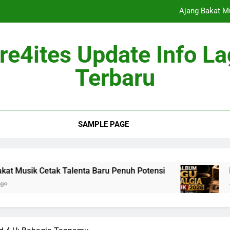
Ajang Bakat M
Berita Musik
re4ites Update Info L
Industri Mus
Terbaru
Album Mus
Ajang Bakat M
SAMPLE PAGE
Berita Musik
Industri Mus
tak Talenta Baru Penuh Potensi
Berita Musik 
3 Months Ago