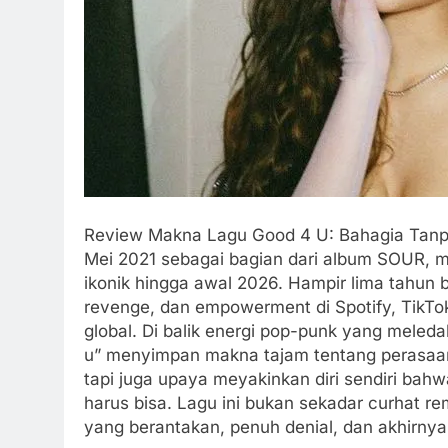
Review Makna Lagu Good 4 U: Bahagia Tanpamu
Mei 2021 sebagai bagian dari album SOUR, ma
ikonik hingga awal 2026. Hampir lima tahun be
revenge, dan empowerment di Spotify, TikTok
global. Di balik energi pop-punk yang meled
u” menyimpan makna tajam tentang perasaan
tapi juga upaya meyakinkan diri sendiri ba
harus bisa. Lagu ini bukan sekadar curhat re
yang berantakan, penuh denial, dan akhirny