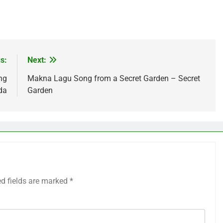
s:
Next:
ng
Makna Lagu Song from a Secret Garden – Secret
da
Garden
ed fields are marked
*