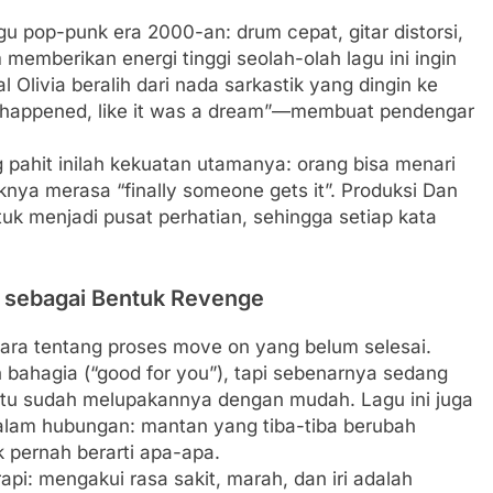
agu pop-punk era 2000-an: drum cepat, gitar distorsi,
emberikan energi tinggi seolah-olah lagu ini ingin
Olivia beralih dari nada sarkastik yang dingin ke
ever happened, like it was a dream”—membuat pendengar
g pahit inilah kekuatan utamanya: orang bisa menari
nya merasa “finally someone gets it”. Produksi Dan
uk menjadi pusat perhatian, sehingga setiap kata
 sebagai Bentuk Revenge
cara tentang proses move on yang belum selesai.
 bahagia (“good for you”), tapi sebenarnya sedang
tu sudah melupakannya dengan mudah. Lagu ini juga
dalam hubungan: mantan yang tiba-tiba berubah
k pernah berarti apa-apa.
api: mengakui rasa sakit, marah, dan iri adalah