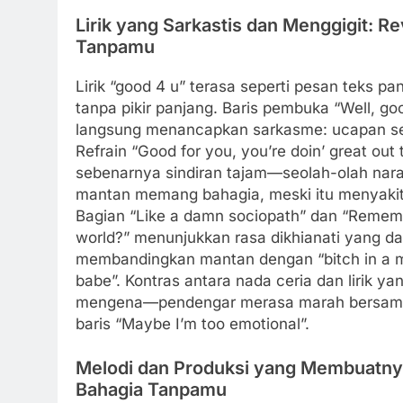
Lirik yang Sarkastis dan Menggigit: 
Tanpamu
Lirik “good 4 u” terasa seperti pesan teks pan
tanpa pikir panjang. Baris pembuka “Well, goo
langsung menancapkan sarkasme: ucapan sela
Refrain “Good for you, you’re doin’ great out 
sebenarnya sindiran tajam—seolah-olah nara
mantan memang bahagia, meski itu menyaki
Bagian “Like a damn sociopath” dan “Rememb
world?” menunjukkan rasa dikhianati yang d
membandingkan mantan dengan “bitch in a mov
babe”. Kontras antara nada ceria dan lirik y
mengena—pendengar merasa marah bersamanya
baris “Maybe I’m too emotional”.
Melodi dan Produksi yang Membuatnya
Bahagia Tanpamu