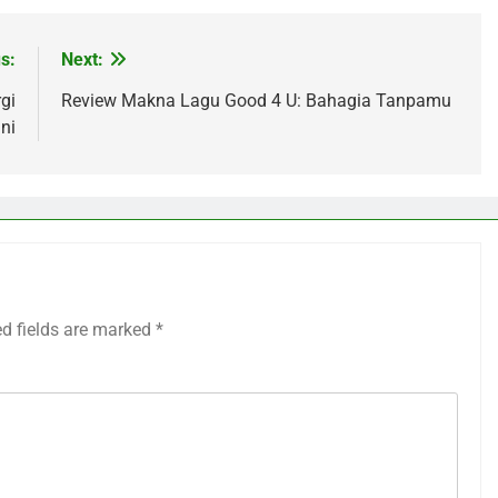
s:
Next:
gi
Review Makna Lagu Good 4 U: Bahagia Tanpamu
ini
ed fields are marked
*