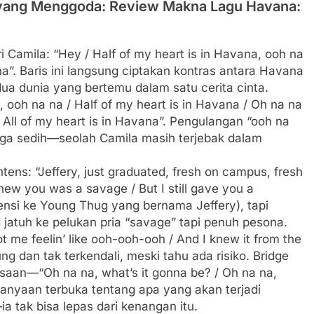
 yang Menggoda: Review Makna Lagu Havana:
Camila: “Hey / Half of my heart is in Havana, ooh na
na”. Baris ini langsung ciptakan kontras antara Havana
ua dunia yang bertemu dalam satu cerita cinta.
 ooh na na / Half of my heart is in Havana / Oh na na
/ All of my heart is in Havana”. Pengulangan “ooh na
 juga sedih—seolah Camila masih terjebak dalam
ns: “Jeffery, just graduated, fresh on campus, fresh
new you was a savage / But I still gave you a
rensi ke Young Thug yang bernama Jeffery), tapi
g jatuh ke pelukan pria “savage” tapi penuh pesona.
t me feelin’ like ooh-ooh-ooh / And I knew it from the
ung dan tak terkendali, meski tahu ada risiko. Bridge
aan—“Oh na na, what’s it gonna be? / Oh na na,
anyaan terbuka tentang apa yang akan terjadi
a tak bisa lepas dari kenangan itu.