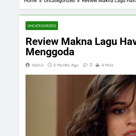
Home
Uncategorized
Review Makna Lagu Hava
UNCATEGORIZED
Review Makna Lagu Hav
Menggoda
0
Admin
6 Months Ago
4 Mins