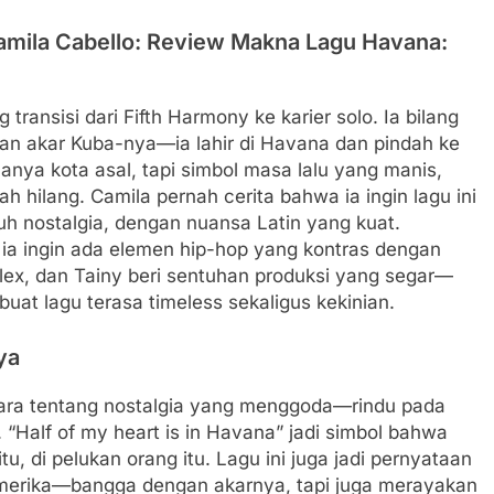
amila Cabello: Review Makna Lagu Havana:
ransisi dari Fifth Harmony ke karier solo. Ia bilang
i dan akar Kuba-nya—ia lahir di Havana dan pindah ke
anya kota asal, tapi simbol masa lalu yang manis,
h hilang. Camila pernah cerita bahwa ia ingin lagu ini
uh nostalgia, dengan nuansa Latin yang kuat.
 ia ingin ada elemen hip-hop yang kontras dengan
llex, dan Tainy beri sentuhan produksi yang segar—
at lagu terasa timeless sekaligus kekinian.
ya
icara tentang nostalgia yang menggoda—rindu pada
Half of my heart is in Havana” jadi simbol bahwa
 itu, di pelukan orang itu. Lagu ini juga jadi pernyataan
merika—bangga dengan akarnya, tapi juga merayakan