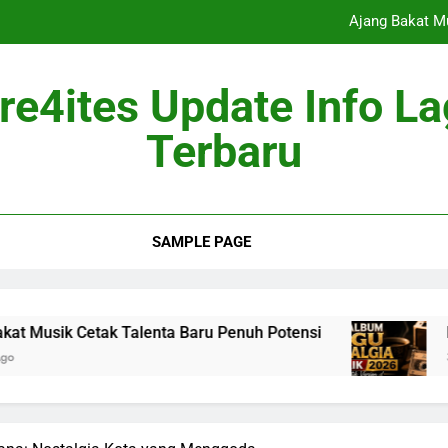
Ajang Bakat M
Berita Musik
re4ites Update Info L
Industri Mus
Terbaru
Album Mus
Ajang Bakat M
SAMPLE PAGE
Berita Musik
Industri Mus
tak Talenta Baru Penuh Potensi
Berita Musik 
3 Months Ago