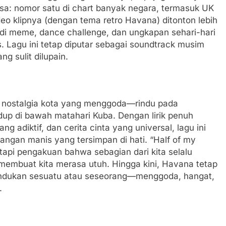
asa: nomor satu di chart banyak negara, termasuk UK
ideo klipnya (dengan tema retro Havana) ditonton lebih
 jadi meme, dance challenge, dan ungkapan sehari-hari
Lagu ini tetap diputar sebagai soundtrack musim
g sulit dilupain.
 nostalgia kota yang menggoda—rindu pada
up di bawah matahari Kuba. Dengan lirik penuh
ng adiktif, dan cerita cinta yang universal, lagu ini
gan manis yang tersimpan di hati. “Half of my
, tapi pengakuan bahwa sebagian dari kita selalu
 membuat kita merasa utuh. Hingga kini, Havana tetap
rindukan sesuatu atau seseorang—menggoda, hangat,
.