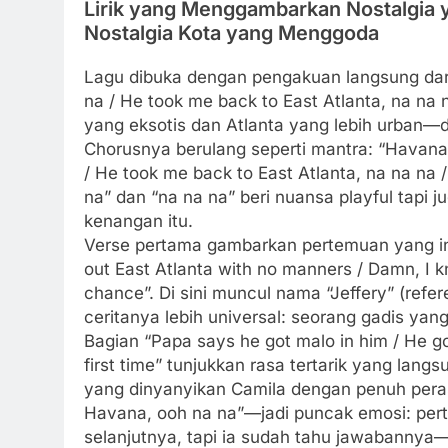
Lirik yang Menggambarkan Nostalgia
Nostalgia Kota yang Menggoda
Lagu dibuka dengan pengakuan langsung dari 
na / He took me back to East Atlanta, na na 
yang eksotis dan Atlanta yang lebih urban—d
Chorusnya berulang seperti mantra: “Havana,
/ He took me back to East Atlanta, na na na 
na” dan “na na na” beri nuansa playful tapi
kenangan itu.
Verse pertama gambarkan pertemuan yang inte
out East Atlanta with no manners / Damn, I k
chance”. Di sini muncul nama “Jeffery” (refe
ceritanya lebih universal: seorang gadis yan
Bagian “Papa says he got malo in him / He go
first time” tunjukkan rasa tertarik yang langs
yang dinyanyikan Camila dengan penuh peras
Havana, ooh na na”—jadi puncak emosi: pert
selanjutnya, tapi ia sudah tahu jawabannya—i